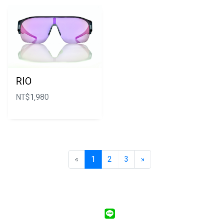
RIO
NT$
1,980
«
1
2
3
»