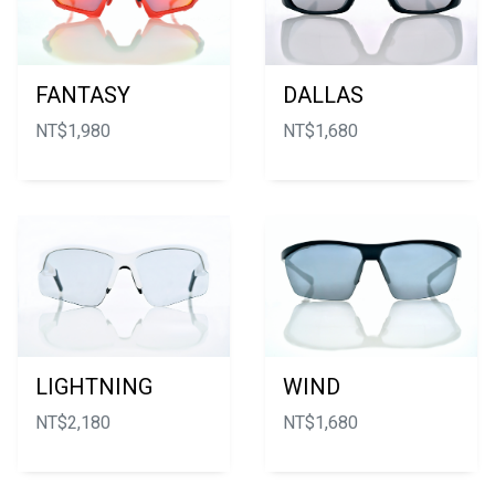
FANTASY
DALLAS
NT$
1,980
NT$
1,680
LIGHTNING
WIND
NT$
2,180
NT$
1,680