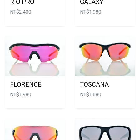
RIO PRO
GALAXY
NT$
2,400
NT$
1,980
FLORENCE
TOSCANA
NT$
1,980
NT$
1,680